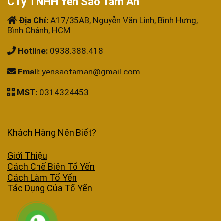
CTy TNHH Yến Sào Tâm An
Địa Chỉ:
A17/35AB, Nguyễn Văn Linh, Bình Hưng,
Bình Chánh, HCM
Hotline:
0938.388.418
Email:
yensaotaman@gmail.com
MST:
0314324453
Khách Hàng Nên Biết?
Giới Thiệu
Cách Chế Biên Tổ Yến
Cách Làm Tổ Yến
Tác Dụng Của Tổ Yến