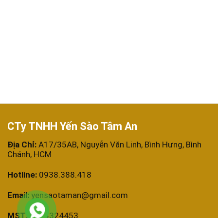
CTy TNHH Yến Sào Tâm An
Địa Chỉ:
A17/35AB, Nguyễn Văn Linh, Bình Hưng, Bình
Chánh, HCM
Hotline:
0938.388.418
Email:
yensaotaman@gmail.com
MST:
0314324453