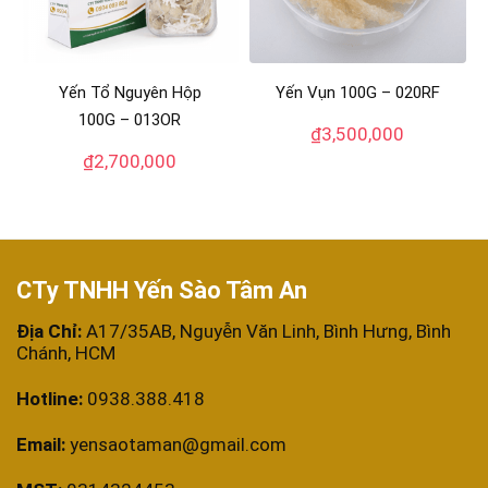
Yến Tổ Nguyên Hộp
Yến Vụn 100G – 020RF
100G – 013OR
₫
3,500,000
₫
2,700,000
CTy TNHH Yến Sào Tâm An
Địa Chỉ:
A17/35AB, Nguyễn Văn Linh, Bình Hưng, Bình
Chánh, HCM
Hotline:
0938.388.418
Email:
yensaotaman@gmail.com