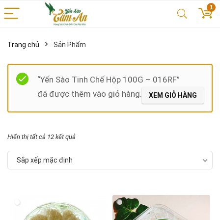
1
Trang chủ
Sản Phẩm
Filter
“Yến Sào Tinh Chế Hộp 100G – 016RF”
đã được thêm vào giỏ hàng.
XEM GIỎ HÀNG
Hiển thị tất cả 12 kết quả
Sắp xếp mặc định