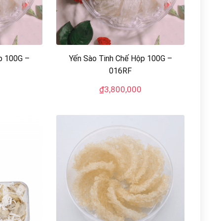
p 100G –
Yến Sào Tinh Chế Hộp 100G –
016RF
₫
3,800,000