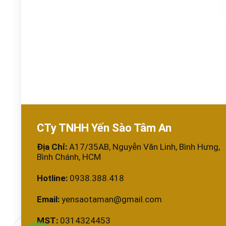
CTy TNHH Yến Sào Tâm An
Địa Chỉ:
A17/35AB, Nguyễn Văn Linh, Bình Hưng,
Bình Chánh, HCM
Hotline:
0938.388.418
Email:
yensaotaman@gmail.com
MST:
0314324453