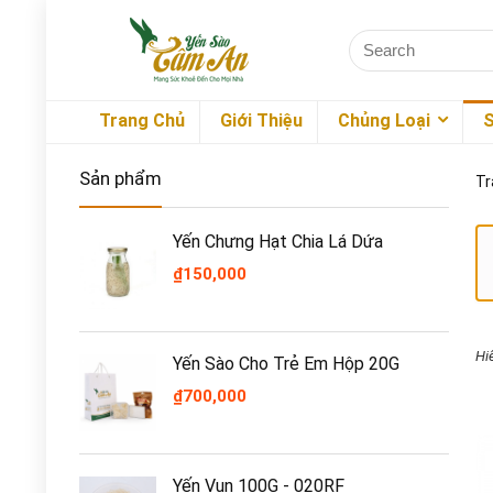
Trang Chủ
Giới Thiệu
Chủng Loại
Sản phẩm
Tr
Yến Chưng Hạt Chia Lá Dứa
₫
150,000
Hi
Yến Sào Cho Trẻ Em Hộp 20G
₫
700,000
Yến Vụn 100G - 020RF