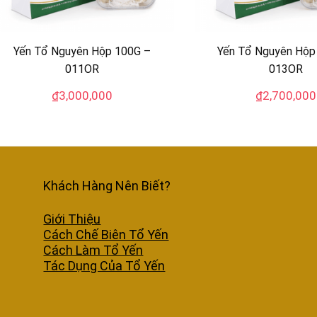
Yến Tổ Nguyên Hộp 100G –
Yến Tổ Nguyên Hộp
011OR
013OR
₫
3,000,000
₫
2,700,000
Khách Hàng Nên Biết?
Giới Thiệu
Cách Chế Biên Tổ Yến
Cách Làm Tổ Yến
Tác Dụng Của Tổ Yến