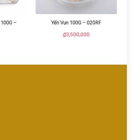
 100G –
Yến Vụn 100G – 020RF
₫
3,500,000