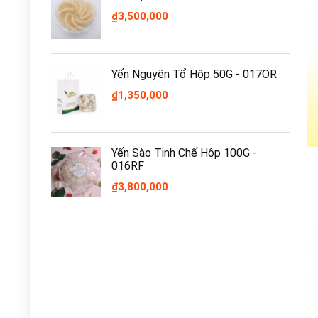
₫
3,500,000
Yến Nguyên Tổ Hộp 50G - 017OR
₫
1,350,000
Yến Sào Tinh Chế Hộp 100G -
016RF
₫
3,800,000