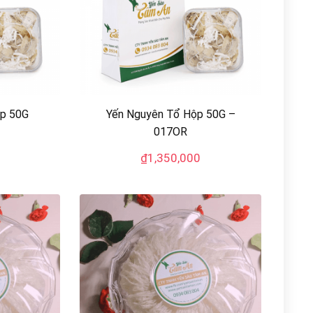
ộp 50G
Yến Nguyên Tổ Hộp 50G –
017OR
₫
1,350,000