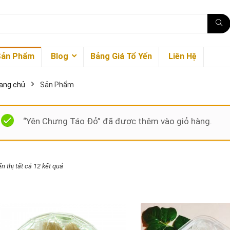
Sản Phẩm
Blog
Bảng Giá Tổ Yến
Liên Hệ
ang chủ
Sản Phẩm
“Yên Chưng Táo Đỏ” đã được thêm vào giỏ hàng.
ển thị tất cả 12 kết quả