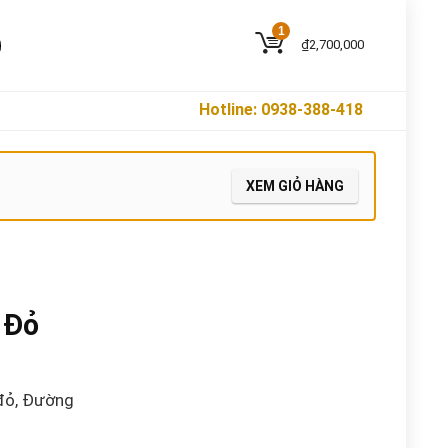
1
₫
2,700,000
Hotline: 0938-388-418
XEM GIỎ HÀNG
 Đỏ
đỏ, Đường