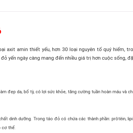
ỏ
oại axit amin thiết yếu, hơn 30 loại nguyên tố quý hiếm,
đỏ yến ngày càng mang đến nhiều giá trị hơn cuộc sống, đặc
làm đẹp da, bổ tỳ, có lợi sức khỏe, tăng cường tuần hoàn máu và ch
hất dinh dưỡng. Trong táo đỏ có chứa các thành phần: prôtêin, lipit,
 cơ thể.