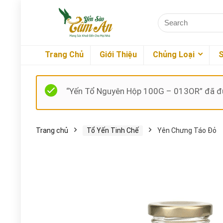
Trang Chủ
Giới Thiệu
Chủng Loại
“Yến Tổ Nguyên Hộp 100G – 013OR” đã đ
Trang chủ
Tổ Yến Tinh Chế
Yên Chưng Táo Đỏ