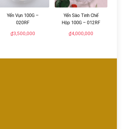
Yến Vụn 100G –
Yến Sào Tinh Chế
020RF
Hộp 100G – 012RF
₫
3,500,000
₫
4,000,000