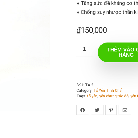
+
Tăng sức đề kháng cơ t
+
Chống suy nhược thần k
₫
150,000
THÊM VÀO 
HÀNG
SKU:
TA-2
Category:
Tổ Yến Tinh Chế
Tags:
tổ yến
,
yến chưng táo đỏ
,
yến 