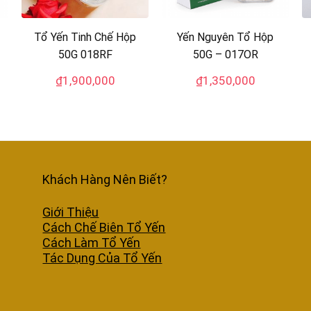
Tổ Yến Tinh Chế Hộp
Yến Nguyên Tổ Hộp
50G 018RF
50G – 017OR
₫
1,900,000
₫
1,350,000
Khách Hàng Nên Biết?
Giới Thiệu
Cách Chế Biên Tổ Yến
Cách Làm Tổ Yến
Tác Dụng Của Tổ Yến