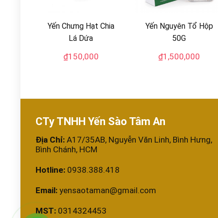
Yến Chưng Hạt Chia
Yến Nguyên Tổ Hộp
Lá Dứa
50G
₫
150,000
₫
1,500,000
CTy TNHH Yến Sào Tâm An
Địa Chỉ:
A17/35AB, Nguyễn Văn Linh, Bình Hưng,
Bình Chánh, HCM
Hotline:
0938.388.418
Email:
yensaotaman@gmail.com
MST:
0314324453