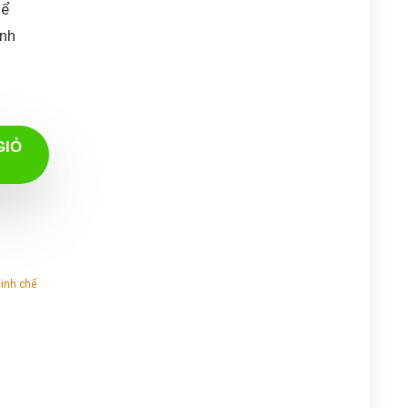
hể
inh
GIỎ
tinh chế