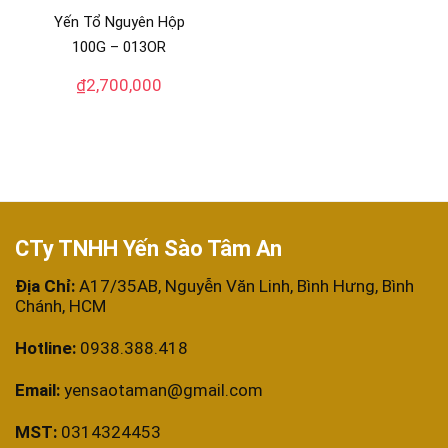
Yến Tổ Nguyên Hộp
100G – 013OR
₫
2,700,000
CTy TNHH Yến Sào Tâm An
Địa Chỉ:
A17/35AB, Nguyễn Văn Linh, Bình Hưng, Bình
Chánh, HCM
Hotline:
0938.388.418
Email:
yensaotaman@gmail.com
MST:
0314324453