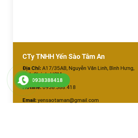
CTy TNHH Yến Sào Tâm An
Địa Chỉ:
A17/35AB, Nguyễn Văn Linh, Bình Hưng,
Bình Chánh, HCM
0938388418
Hotline:
0938.388.418
Email:
yensaotaman@gmail.com
MST:
0314324453