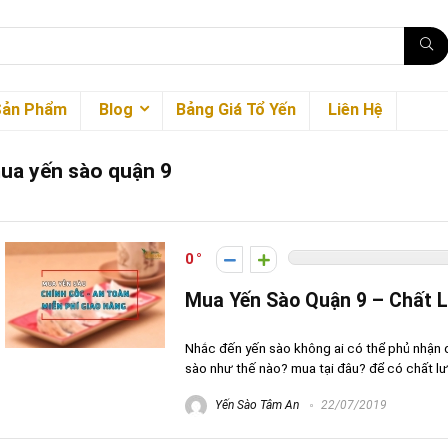
Sản Phẩm
Blog
Bảng Giá Tổ Yến
Liên Hệ
ua yến sào quận 9
0
Mua Yến Sào Quận 9 – Chất 
Nhắc đến yến sào không ai có thể phủ nhận đ
sào như thế nào? mua tại đâu? để có chất lượ
Yến Sào Tâm An
22/07/2019